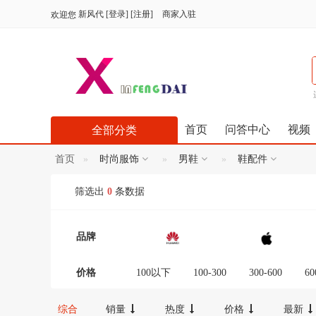
新风代
[
登录
] [
注册
]
商家入驻
欢迎您
首页
问答中心
视频
全部分类
首页
时尚服饰
男鞋
鞋配件
筛选出
0
条数据
品牌
价格
100以下
100-300
300-600
60
12000-16000
16000-20000
2000
综合
销量
热度
价格
最新