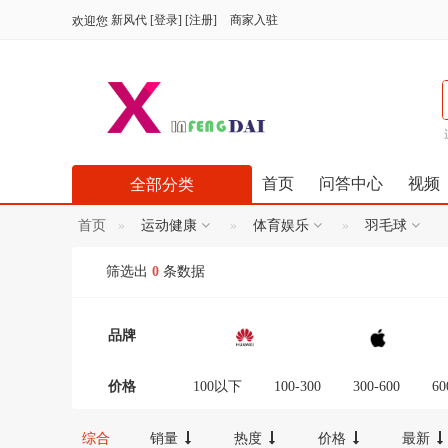
新风代
[
登录
] [
注册
]
商家入驻
欢迎您
首页
问答中心
视频
全部分类
首页
运动健康
体育娱乐
羽毛球
筛选出
0
条数据
品牌
价格
100以下
100-300
300-600
60
12000-16000
16000-20000
2000
综合
销量
热度
价格
最新